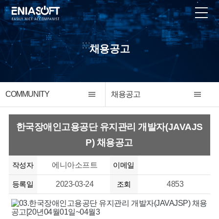
채용공고
COMMUNITY
채용공고
한국장애인고용공단 유지관리 개발자(JAVAJS
P) 채용공고
작성자
에니아소프트
이메일
등록일
2023-03-24
조회
4853