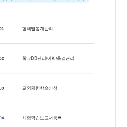
형태별통계관리
01
학교DB관리/이력/출결관리
02
교외체험학습신청
03
체험학습보고서등록
04