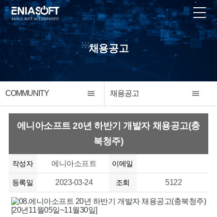
채용공고
COMMUNITY
채용공고
에니아소프트 20년 하반기 개발자 채용공고(충
북청주)
작성자
에니아소프트
이메일
등록일
2023-03-24
조회
5122