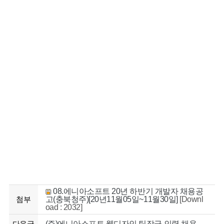
08.에니아소프트 20년 하반기 개발자 채용공
첨부
고(충북청주)[20년11월05일~11월30일]
[Downl
oad : 2032]
다음글
(주)에니아소프트 웹디자인 팀장급 인력 채용