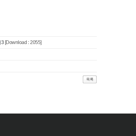
월3
[Download : 2055]
목록