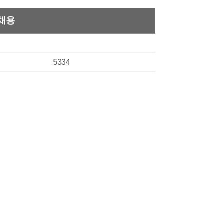
채용
5334